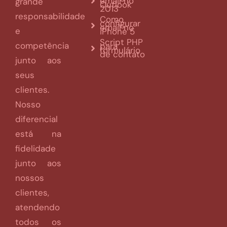
email no
grande
Outlook
2013
responsabilidade
Como
configurar
email no
e
iPhone 5
Script PHP
competência
para
formulário
de contato
junto aos
seus
clientes.
Nosso
diferencial
está na
fidelidade
junto aos
nossos
clientes,
atendendo
todos os