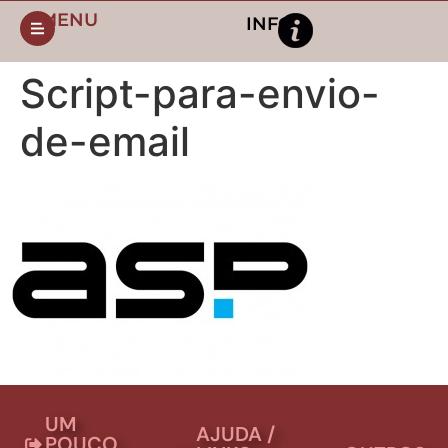
MENU
INFO
Script-para-envio-
de-email
UM
AJUDA /
POUCO