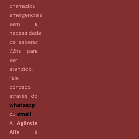
chamados
emergenciais
sem a
necessidade
de esperar
72hs para
ser
atendido.
Fale
conosco
através do
whatsapp
ou
email
.
A
Agência
Alfa
é