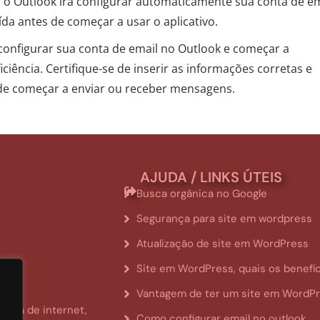
, o Outlook irá configurar automaticamente sua conta de em
da antes de começar a usar o aplicativo.
configurar sua conta de email no Outlook e começar a
ciência. Certifique-se de inserir as informações corretas e
de começar a enviar ou receber mensagens.
AJUDA / LINKS ÚTEIS
Busca orgânica no Google
Segurança para site em wordpress
Atualização de site em WordPress
Site em WordPress, quais os benefí
Vantagem de ter um site em WordP
rea de internet,
Como configurar email no outlook