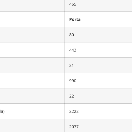
465
Porta
80
443
21
990
22
a)
2222
2077