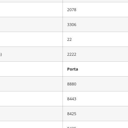
2078
3306
22
)
2222
Porta
8880
8443
8425