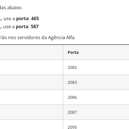
adas abaixo.
L
, use a
porta
:
465
L
, use a
porta
:
587
rão nos servidores da Agência Alfa.
Porta
2082
2083
2086
2087
2095