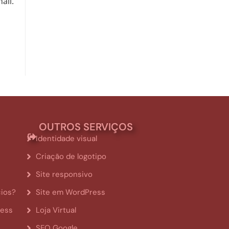
ail.
OUTROS SERVIÇOS
Identidade visual
Criação de logotipo
Site responsivo
cios?
Site em WordPress
ress
Loja Virtual
SEO Google