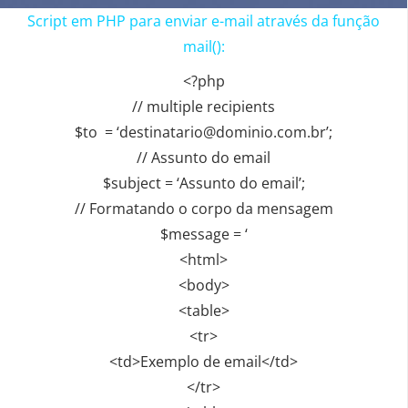
Script em PHP para enviar e-mail através da função
mail():
<?php
// multiple recipients
$to = ‘destinatario@dominio.com.br’;
// Assunto do email
$subject = ‘Assunto do email’;
// Formatando o corpo da mensagem
$message = ‘
<html>
<body>
<table>
<tr>
<td>Exemplo de email</td>
</tr>