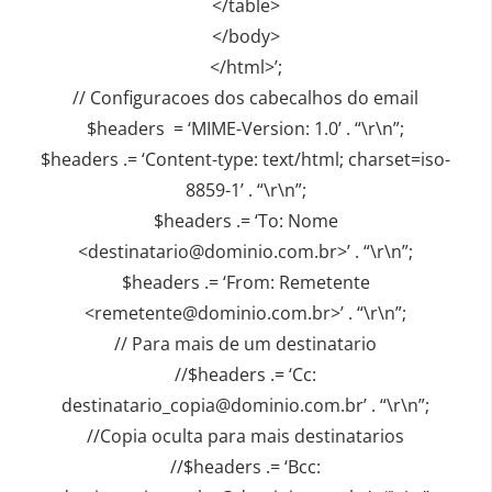
</table>
</body>
</html>’;
// Configuracoes dos cabecalhos do email
$headers = ‘MIME-Version: 1.0’ . “\r\n”;
$headers .= ‘Content-type: text/html; charset=iso-
8859-1’ . “\r\n”;
$headers .= ‘To: Nome
<destinatario@dominio.com.br>’ . “\r\n”;
$headers .= ‘From: Remetente
<remetente@dominio.com.br>’ . “\r\n”;
// Para mais de um destinatario
//$headers .= ‘Cc:
destinatario_copia@dominio.com.br’ . “\r\n”;
//Copia oculta para mais destinatarios
//$headers .= ‘Bcc: