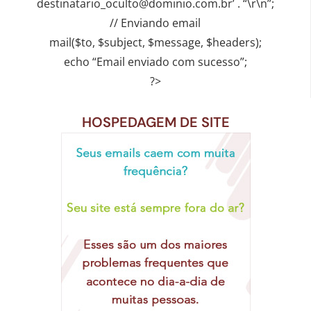
destinatario_oculto@dominio.com.br’ . “\r\n”;
// Enviando email
mail($to, $subject, $message, $headers);
echo “Email enviado com sucesso”;
?>
HOSPEDAGEM DE SITE