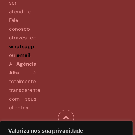
ser
atendido.
Fale
conosco
através do
whatsapp
ou
email
.
A
Agência
Alfa
é
totalmente
transparente
com seus
clientes!
Valorizamos sua privacidade