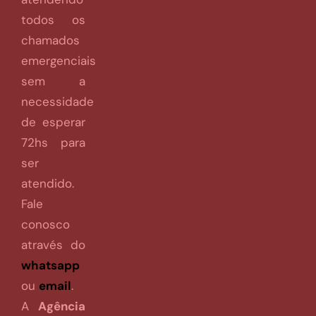
todos os
chamados
emergenciais
sem a
necessidade
de esperar
72hs para
ser
atendido.
Fale
conosco
através do
whatsapp
ou
email
.
A
Agência