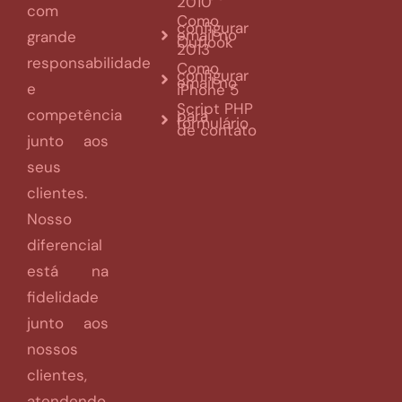
2010
com
Como
configurar
email no
grande
Outlook
2013
responsabilidade
Como
configurar
email no
e
iPhone 5
Script PHP
competência
para
formulário
de contato
junto aos
seus
clientes.
Nosso
diferencial
está na
fidelidade
junto aos
nossos
clientes,
atendendo