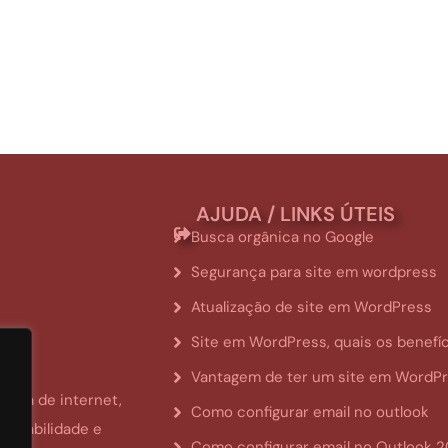
AJUDA / LINKS ÚTEIS
Busca orgânica no Google
Segurança para site em wordpress
Atualização de site em WordPress
Site em WordPress, quais os benefí
Vantagem de ter um site em WordP
rea de internet,
Como configurar email no outlook
ponsabilidade e
Como configurar email no Outlook 