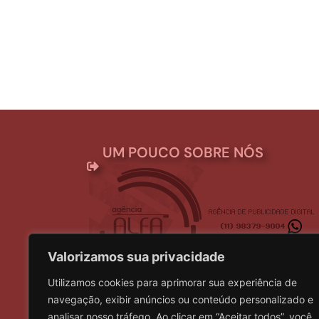
UM POUCO SOBRE NÓS
Valorizamos sua privacidade
Utilizamos cookies para aprimorar sua experiência de
Somos uma empresa que atua desde 2004 na á
navegação, exibir anúncios ou conteúdo personalizado e
constituída por profissionais com grande res
analisar nosso tráfego. Ao clicar em “Aceitar todos”, você