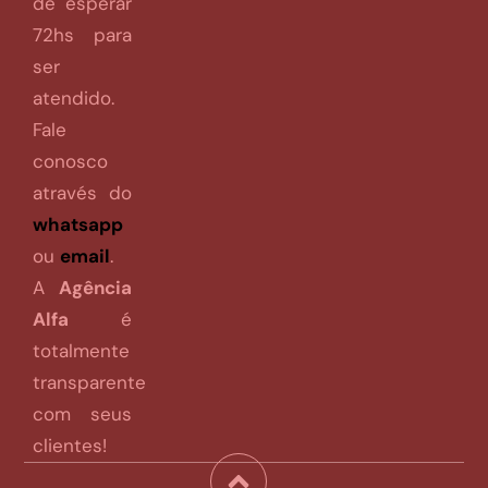
de esperar
72hs para
ser
atendido.
Fale
conosco
através do
whatsapp
ou
email
.
A
Agência
Alfa
é
totalmente
transparente
com seus
clientes!