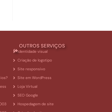
OUTROS SERVIÇOS
Identidade visual
Criação de logotipo
Site responsivo
cios?
Site em WordPress
ress
Loja Virtual
SEO Google
2003
Hospedagem de site