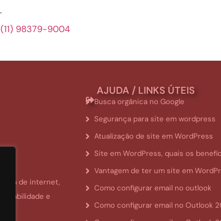
.
p
(11) 98379-9004
AJUDA / LINKS ÚTEIS
Busca orgânica no Google
Segurança para site em wordpress
Atualização de site em WordPress
Site em WordPress, quais os benefí
Vantagem de ter um site em WordP
rea de internet,
Como configurar email no outlook
ponsabilidade e
Como configurar email no Outlook 