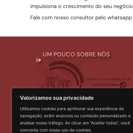
impulsiona o crescimento do seu negócio
Fale com nosso consultor pelo whatsap
UM POUCO SOBRE NÓS
Valorizamos sua privacidade
Utilizamos cookies para aprimorar sua experiência de
Somos uma empresa que atua desde 2004 na á
navegação, exibir anúncios ou conteúdo personalizado e
constituída por profissionais com grande res
analisar nosso tráfego. Ao clicar em “Aceitar todos”, você
competência junto aos seus clientes.
concorda com nosso uso de cookies.