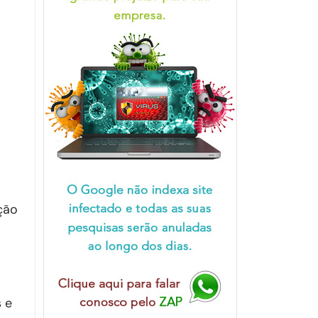
ação
 e