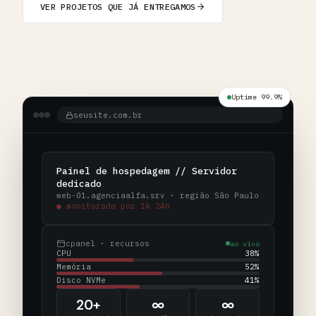
VER PROJETOS QUE JÁ ENTREGAMOS
Uptime 99.9%
seusite.com.br
Painel de hospedagem // Servidor
dedicado
web-01.agenciaalfa.srv · região São Paulo
● monitorado por IA 24h
cpanel · recursos
ao vivo
CPU
38%
Memória
52%
Disco NVMe
41%
20+
∞
∞