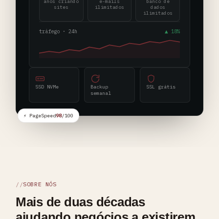
anos criando
e-mails
banco de
sites
ilimitados
dados
ilimitados
tráfego · 24h
▲ 18%
SSD NVMe
Backup
SSL grátis
semanal
⚡ PageSpeed
98
/100
SOBRE NÓS
Mais de duas décadas
ajudando negócios a existirem