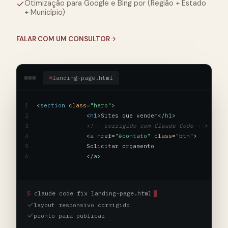
Otimização para Google e Bing por (Região + Estado
+ Município)
FALAR COM UM CONSULTOR
landing-page.html
1
<
section
class
=
"hero"
>

2
              <
h1
>Sites que vendem</
h1
>

3
<!-- corrigido com Claude Code -->
4
              <
a
href
=
"#contato"
class
=
"btn"
>

5
              Solicitar orçamento

6
              </
a
>

claude code fix landing-page.html
layout responsivo corrigido
pronto para publicar