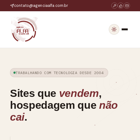
contato@agenciaalfa.com.br
HOME
SOBRE NÓS
TRABALHANDO COM TECNOLOGIA DESDE 2004
O QUE FAZEMOS
Sites que
vendem
,
PROJETOS
hospedagem que
não
HOSPEDAGEM DE SITES
cai
.
BLOG
CONTATO